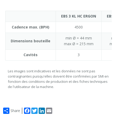
EBS 3 KL HC ERGON
EBS 
Cadence max. (BPH)
4500
min Ø = 44 mm
mi
Dimensions bouteille
max Ø = 215 mm
max
Cavités
3
Les images sont indicatives et les données ne sont pas
contraignantes puisqu'elles doivent être confirmées par SMI en
fonction des conditions de production et des fiches techniques
de l'utilisateur de la machine.
Facebook
Twitter
LinkedIn
Email
Share