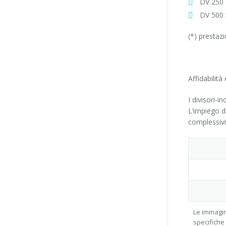
DV 250 
DV 500 
(*) prestaz
Affidabilità
I divisori-i
L’impiego d
complessivi
Le immagin
specifiche 