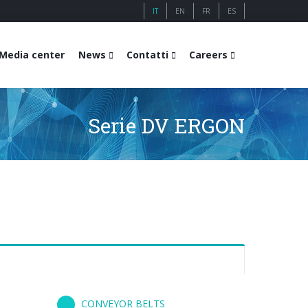
IT
EN
FR
ES
Media center
News
Contatti
Careers
Serie DV ERGON
CONVEYOR BELTS