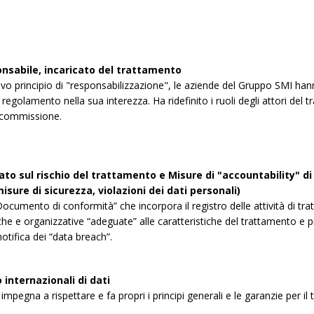
onsabile, incaricato del trattamento
ovo principio di "responsabilizzazione", le aziende del Gruppo SMI han
regolamento nella sua interezza. Ha ridefinito i ruoli degli attori del tr
 commissione.
to sul rischio del trattamento e Misure di "accountability" di t
isure di sicurezza, violazioni dei dati personali)
ocumento di conformità” che incorpora il registro delle attività di tra
che e organizzative “adeguate” alle caratteristiche del trattamento e 
otifica dei “data breach”.
internazionali di dati
impegna a rispettare e fa propri i principi generali e le garanzie per il