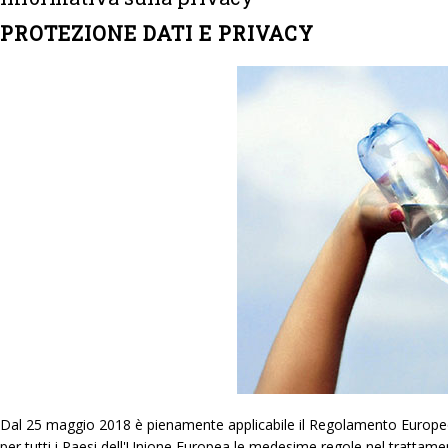
PROTEZIONE DATI E PRIVACY
Dal 25 maggio 2018 è pienamente applicabile il Regolamento Europeo 6
per tutti i Paesi dell'Unione Europea le medesime regole nel trattam