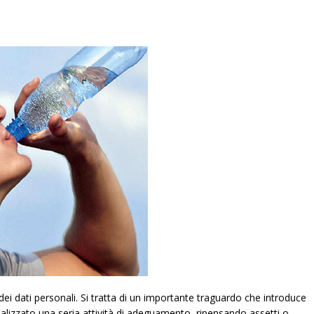
 dati personali. Si tratta di un importante traguardo che introduce
alizzato una seria attività di adeguamento, ripensando assetti o