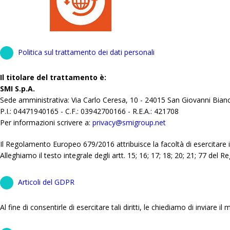
Politica sul trattamento dei dati personali
Il titolare del trattamento è:
SMI S.p.A.
Sede amministrativa: Via Carlo Ceresa, 10 - 24015 San Giovanni Bian
P.I.: 04471940165 - C.F.: 03942700166 - R.E.A.: 421708
Per informazioni scrivere a:
privacy@smigroup.net
Il Regolamento Europeo 679/2016 attribuisce la facoltà di esercitare i d
Alleghiamo il testo integrale degli artt. 15; 16; 17; 18; 20; 21; 77 del
Articoli del GDPR
Al fine di consentirle di esercitare tali diritti, le chiediamo di inviare 