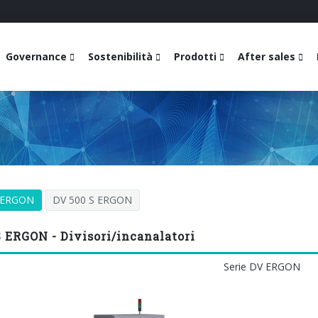
Governance
Sostenibilità
Prodotti
After sales
 ERGON
DV 500 S ERGON
 ERGON - Divisori/incanalatori
Serie DV ERGON