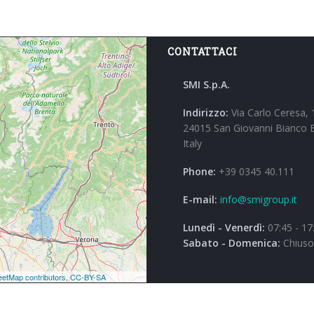
CONTATTACI
SMI S.p.A.
Indirizzo:
Via Carlo Ceresa, 
24015 San Giovanni Bianco 
Italy
Phone:
+39 0345 40.111
E-mail:
info@smigroup.it
Lunedì - Venerdì:
07:45 - 17
Sabato - Domenica:
Chiuso