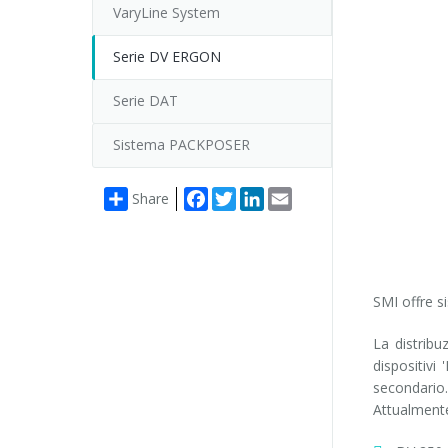
VaryLine System
Serie DV ERGON
Serie DAT
Sistema PACKPOSER
Facebook
Twitter
LinkedIn
Email
Share
SMI offre si
La distribu
dispositivi
secondario.
Attualmente