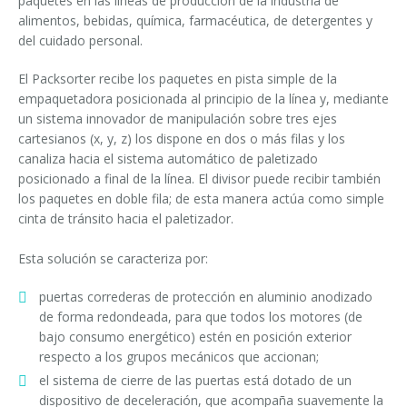
paquetes en las líneas de producción de la industria de
Cursos paletizadores
entrada en línea
alimentos, bebidas, química, farmacéutica, de detergentes y
del cuidado personal.
entrada a 90°
El Packsorter recibe los paquetes en pista simple de la
empaquetadora posicionada al principio de la línea y, mediante
un sistema innovador de manipulación sobre tres ejes
cartesianos (x, y, z) los dispone en dos o más filas y los
canaliza hacia el sistema automático de paletizado
posicionado a final de la línea. El divisor puede recibir también
los paquetes en doble fila; de esta manera actúa como simple
cinta de tránsito hacia el paletizador.
Esta solución se caracteriza por:
puertas correderas de protección en aluminio anodizado
de forma redondeada, para que todos los motores (de
bajo consumo energético) estén en posición exterior
respecto a los grupos mecánicos que accionan;
el sistema de cierre de las puertas está dotado de un
dispositivo de deceleración, que acompaña suavemente la