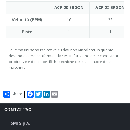
ACP 20 ERGON
ACP 22 ERGON
Velocità (PPM)
16
25
Piste
1
1
Le immagini sono indicative e i dati non vincolanti, in quanto
devono essere confermati da SMI in funzione delle condizioni
produttive e delle specifiche tecniche dell'utilizzatore della
macchina.
Facebook
Twitter
LinkedIn
Email
Share
CONTATTACI
SMI S.p.A.