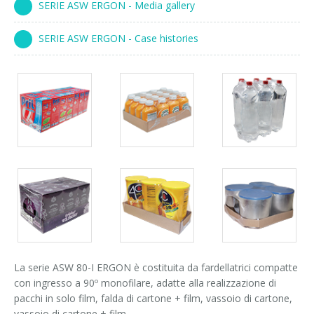
SERIE ASW ERGON - Media gallery
Corsi palettizzatori
ingresso in linea
SERIE ASW ERGON - Case histories
ingresso a 90°
Packs
Packs
Packs
gallery
gallery
gallery
Packs
Packs
Packs
gallery
gallery
gallery
La serie ASW 80-I ERGON è costituita da fardellatrici compatte
con ingresso a 90º monofilare, adatte alla realizzazione di
pacchi in solo film, falda di cartone + film, vassoio di cartone,
vassoio di cartone + film.