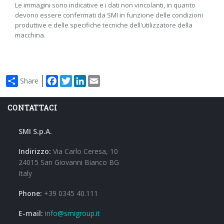
Le immagini sono indicative e i dati non vincolanti, in quanto
devono essere confermati da SMI in funzione delle condizioni
produttive e delle specifiche tecniche dell'utilizzatore della
macchina.
Facebook
Twitter
LinkedIn
Email
Share
CONTATTACI
SMI S.p.A.
Indirizzo:
Via Carlo Ceresa, 10
24015 San Giovanni Bianco BG
Italy
Phone:
+39 0345 40.111
E-mail:
info@smigroup.it