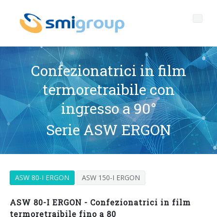
Confezionatrici in film
termoretraibile con
Profilo
ingresso a 90°
Governance
Chi siamo
Serie ASW ERGON
Sostenibilità
Dati chiave
Corporate governance
Prodotti
Mission
Codice Etico
Bottiglie senza etichetta
ASW 80-I ERGON
ASW 150-I ERGON
After sales
Storia
Qualità, Ambiente e Sicurezza
rPET
LINEE DI IMBOTTIGLIAMENTO
ASW 80-I ERGON - Confezionatrici in film
Media center
Filiali
General Data Protection Regulation
Tappi ancorati
SOFFIATRICI PER BOTTIGLIE PET/ rPET
Portale Smyzone
Linee complete
termoretraibile fino a 80