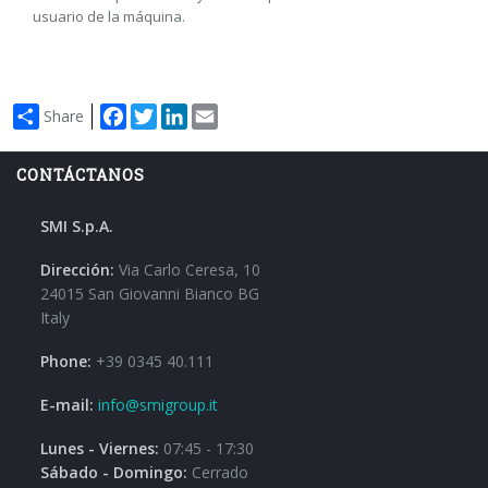
usuario de la máquina.
Facebook
Twitter
LinkedIn
Email
Share
CONTÁCTANOS
SMI S.p.A.
Dirección:
Via Carlo Ceresa, 10
24015 San Giovanni Bianco BG
Italy
Phone:
+39 0345 40.111
E-mail:
info@smigroup.it
Lunes - Viernes:
07:45 - 17:30
Sábado - Domingo:
Cerrado