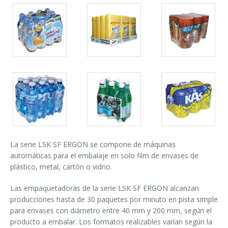
Cursos paletizadores
entrada en línea
Packs
Packs
Packs
entrada a 90°
gallery
gallery
gallery
Packs
Packs
Packs
gallery
gallery
gallery
La serie LSK SF ERGON se compone de máquinas
automáticas para el embalaje en solo film de envases de
plástico, metal, cartón o vidrio.
Las empaquetadoras de la serie LSK SF ERGON alcanzan
producciones hasta de 30 paquetes por minuto en pista simple
para envases con diámetro entre 40 mm y 200 mm, según el
producto a embalar. Los formatos realizables varían según la