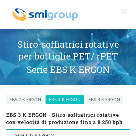
Stiro-soffiatrici rotative
per bottiglie PET/ rPET
Profilo
Serie EBS K ERGON
Governance
Chi siamo
Sostenibilità
Dati chiave
Corporate governance
EBS 2 K ERGON
EBS 3 K ERGON
EBS 4 K ERGON
Prodotti
Mission
Codice Etico
Bottiglie senza etichetta
After sales
Storia
Qualità, Ambiente e Sicurezza
rPET
LINEE DI IMBOTTIGLIAMENTO
EBS 3 K ERGON - Stiro-soffiatrici rotative
con velocità di produzione fino a 8.250 bph
Media center
Filiali
General Data Protection Regulation
Tappi ancorati
SOFFIATRICI PER BOTTIGLIE PET/ rPET
Portale Smyzone
Linee complete
Serie EBS K ERGON