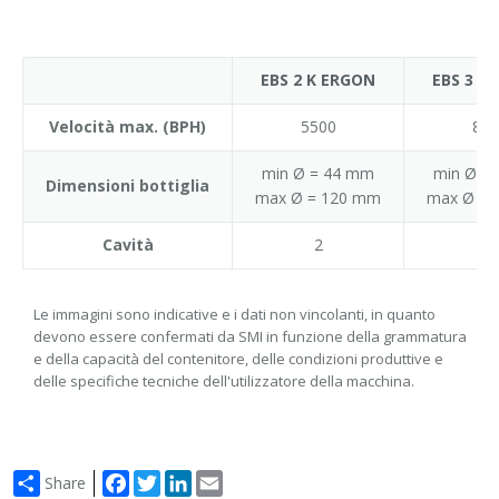
EBS 2 K ERGON
EBS 3 K
Velocità max. (BPH)
5500
825
min Ø = 44 mm
min Ø =
Dimensioni bottiglia
max Ø = 120 mm
max Ø = 
Cavità
2
3
Le immagini sono indicative e i dati non vincolanti, in quanto
devono essere confermati da SMI in funzione della grammatura
e della capacità del contenitore, delle condizioni produttive e
delle specifiche tecniche dell'utilizzatore della macchina.
Facebook
Twitter
LinkedIn
Email
Share