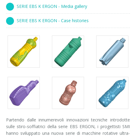
Corsi palettizzatori
ingresso in linea
SERIE EBS K ERGON - Media gallery
ingresso a 90°
SERIE EBS K ERGON - Case histories
Partendo dalle innumerevoli innovazioni tecniche introdotte
sulle stiro-soffiatrici della serie EBS ERGON, i progettisti SMI
hanno sviluppato una nuova serie di macchine rotative ultra-