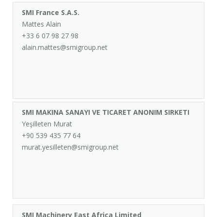
SMI France S.A.S.
Mattes Alain
+33 6 07 98 27 98
alain.mattes@smigroup.net
SMI MAKINA SANAYI VE TICARET ANONIM SIRKETI
Yeşilleten Murat
+90 539 435 77 64
murat.yesilleten@smigroup.net
SMI Machinery East Africa Limited