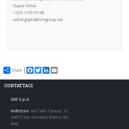
Gupta Vishal
+254 115519198
vishal.gupta@smigroup.net
Facebook
Twitter
LinkedIn
Email
Share
CONTATTACI
SMI S.p.A.
Indirizzo:
Via Carlo Ceresa, 10
24015 San Giovanni Bianco BG
Italy