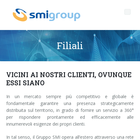
Filiali
Profilo
VICINI AI NOSTRI CLIENTI, OVUNQUE
Governance
Chi siamo
ESSI SIANO
Sostenibilità
Dati chiave
Corporate governance
In un mercato sempre più competitivo e globale è
fondamentale garantire una presenza strategicamente
Prodotti
Mission
Codice Etico
Bottiglie senza etichetta
distribuita sul territorio, in grado di fornire un servizio a 360°
per rispondere prontamente ed efficacemente alle
After sales
Storia
Qualità, Ambiente e Sicurezza
rPET
LINEE DI IMBOTTIGLIAMENTO
innumerevoli esigenze dei propri clienti.
Media center
Filiali
General Data Protection Regulation
Tappi ancorati
SOFFIATRICI PER BOTTIGLIE PET/ rPET
Portale Smyzone
Linee complete
In tal senso, il Gruppo SMI opera all’estero attraverso una rete