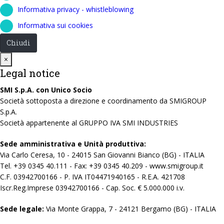
Informativa privacy - whistleblowing
Informativa sui cookies
Chiudi
Close
×
Legal notice
SMI S.p.A. con Unico Socio
Società sottoposta a direzione e coordinamento da SMIGROUP
S.p.A.
Società appartenente al GRUPPO IVA SMI INDUSTRIES
Sede amministrativa e Unità produttiva:
Via Carlo Ceresa, 10 - 24015 San Giovanni Bianco (BG) - ITALIA
Tel. +39 0345 40.111 - Fax: +39 0345 40.209 - www.smigroup.it
C.F. 03942700166 - P. IVA IT04471940165 - R.E.A. 421708
Iscr.Reg.Imprese 03942700166 - Cap. Soc. € 5.000.000 i.v.
Sede legale:
Via Monte Grappa, 7 - 24121 Bergamo (BG) - ITALIA