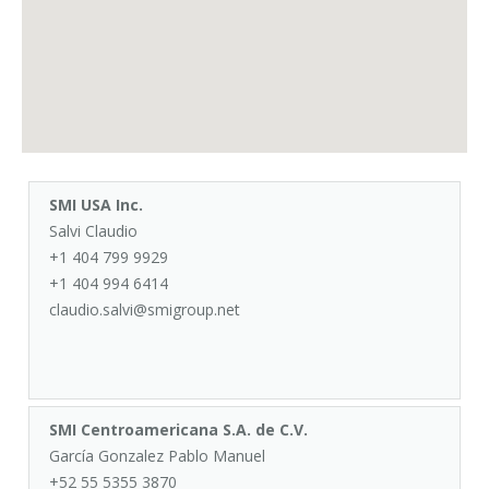
Corsi palettizzatori
ingresso in linea
ingresso a 90°
SMI USA Inc.
Salvi Claudio
+1 404 799 9929
+1 404 994 6414
claudio.salvi@smigroup.net
SMI Centroamericana S.A. de C.V.
García Gonzalez Pablo Manuel
+52 55 5355 3870